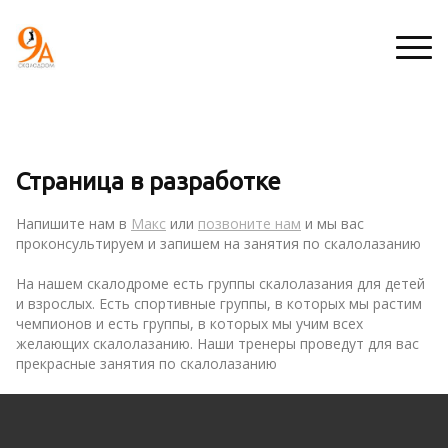
Цены
Р
Л
Страница в разработке
а
и
ений
Цены дети
с
ч
Напишите нам в
Макс
или
позвоните нам
и мы вас
п
н
проконсультируем и запишем на занятия по скалолазанию
сности
Цены взрослые
и
ы
с
й
На нашем скалодроме есть группы скалолазания для детей
ментов
а
к
и взрослых. Есть спортивные группы, в которых мы растим
н
а
чемпионов и есть группы, в которых мы учим всех
оприятий
и
б
желающих скалолазанию. Наши тренеры проведут для вас
е
и
прекрасные занятия по скалолазанию
н
е
ые чаты
т