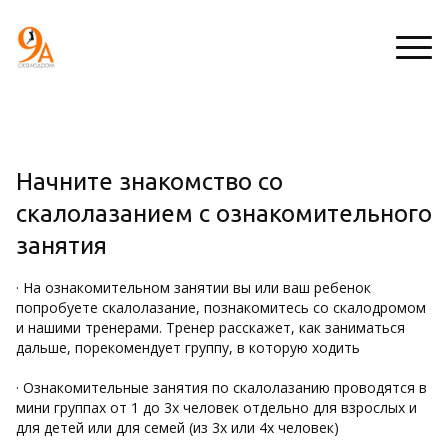
Цены
Р
Л
Начните знакомство со
а
и
ений
Цены дети
скалолазанием с ознакомительного
с
ч
п
н
занятия
сности
Цены взрослые
и
ы
с
й
ментов
· На ознакомительном занятии вы или ваш ребенок
а
к
попробуете скалолазание, познакомитесь со скалодромом
н
а
оприятий
и нашими тренерами. Тренер расскажет, как заниматься
и
б
дальше, порекомендует группу, в которую ходить
е
и
н
· Ознакомительные занятия по скалолазанию проводятся в
е
ые чаты
мини группах от 1 до 3х человек отдельно для взрослых и
т
для детей или для семей (из 3х или 4х человек)