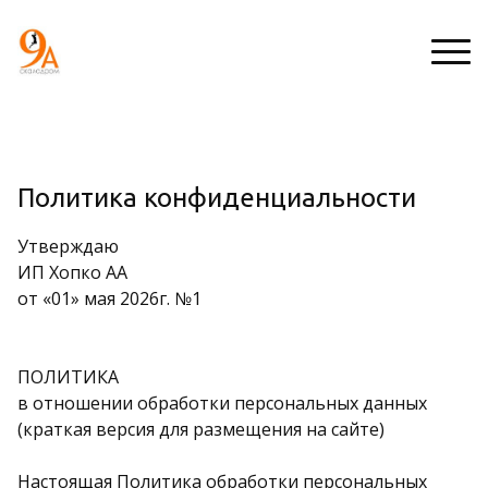
Цены
Р
Л
Политика конфиденциальности
а
и
ений
Цены дети
с
ч
Утверждаю
п
н
сности
Цены взрослые
ИП Хопко АА
и
ы
от «01» мая 2026г. №1
с
й
ментов
а
к
н
а
оприятий
и
б
ПОЛИТИКА
е
и
в отношении обработки персональных данных
н
(краткая версия для размещения на сайте)
е
ые чаты
т
Настоящая Политика обработки персональных