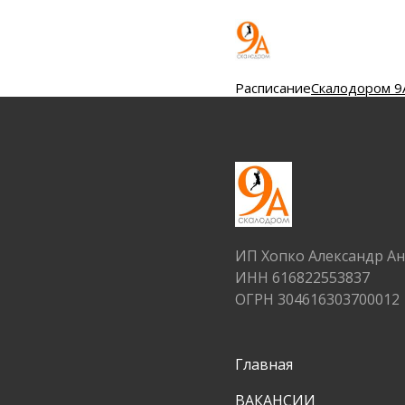
Расписание
Скалодором 9
ИП Хопко Александр А
ИНН 616822553837
ОГРН 304616303700012
Главная
ВАКАНСИИ